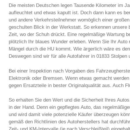
Die meisten Deutschen legen Tausende Kilometer im Jah
aufleuchtet und etwas kaputt ist. Doch dann kann es bere
und andere Verkehrsteilnehmer womöglich einer großen 
geschulten Blick in der Werkstatt. So erkennen unsere
Zeit, wo der Schuh drückt. Eine regelmäßige Wartung be
plötzlich Ihr blaues Wunder erleben. Wenn Sie Ihr Auto
Mängel durch die HU kommt. Wie ärgerlich wäre es den
Deswegen sind wir für alle Autofahrer in 01833 Stolpe
Bei einer Inspektion nach Vorgaben des Fahrzeugherste
Elektronik oder Bremsen. Wenn etwas gemacht werden mu
gegen Ersatzteile in bester Originalqualität aus. Auch 
So erhalten Sie den Wert und die Sicherheit Ihres Aut
in der Hand. Denn ein gepflegtes Auto, das regelmäßig
und wird damit viele potenzielle Käufer überzeugen kön
gemäß den Richtlinien des Autoherstellers hat durchfüh
Zeit- und KM-Intervalle (je nach Verschleißteil) eingeha