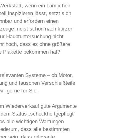
e Werkstatt, wenn ein Lämpchen
ll inspizieren lässt, setzt sich
nnbar und erfordern einen
rkzeuge meist schon nach kurzer
zur Hauptuntersuchung nicht
ehr hoch, dass es ohne größere
ne Plakette bekommen hat?
srelevanten Systeme – ob Motor,
ng und tauschen Verschleißteile
ir gerne für Sie.
eim Wiederverkauf gute Argumente
 dem Status „scheckheftgepflegt“
tos alle wichtigen Wartungen
wiederum, dass alle bestimmten
her sein, dass relevante