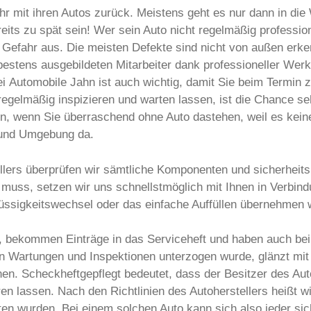
r mit ihren Autos zurück. Meistens geht es nur dann in di
its zu spät sein! Wer sein Auto nicht regelmäßig professione
Gefahr aus. Die meisten Defekte sind nicht von außen erke
 bestens ausgebildeten Mitarbeiter dank professioneller We
i Automobile Jahn ist auch wichtig, damit Sie beim Termin 
 regelmäßig inspizieren und warten lassen, ist die Chance s
n, wenn Sie überraschend ohne Auto dastehen, weil es kei
n und Umgebung da.
llers überprüfen wir sämtliche Komponenten und sicherheit
ss, setzen wir uns schnellstmöglich mit Ihnen in Verbindu
Flüssigkeitswechsel oder das einfache Auffüllen übernehmen w
os, bekommen Einträge in das Serviceheft und haben auch b
en Wartungen und Inspektionen unterzogen wurde, glänzt mit
nen. Scheckheftgepflegt bedeutet, dass der Besitzer des Au
ren lassen. Nach den Richtlinien des Autoherstellers heißt 
lten wurden. Bei einem solchen Auto kann sich also jeder sic