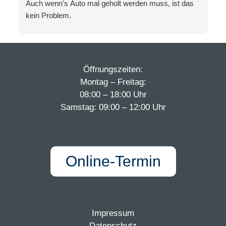
Auch wenn's Auto mal geholt werden muss, ist das
kein Problem.
Von Anfang an ein top Service und ein sehr nettes
Team. Selbst ein Auto dort zu kaufen ist eine wirklich
gute Entscheidung. Ich bin sehr zufrieden mit
meinem dort erstandenen Auto.
Öffnungszeiten:
Ihr seid super.
Montag – Freitag:
Weiter so.
08:00 – 18:00 Uhr
Samstag: 09:00 – 12:00 Uhr
Online-Termin
Impressum
Datenschutz